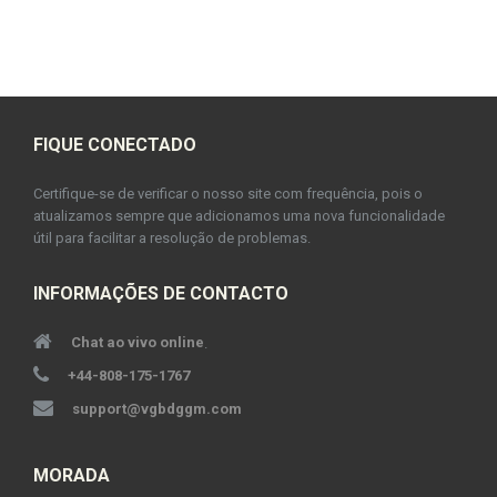
FIQUE CONECTADO
Certifique-se de verificar o nosso site com frequência, pois o
atualizamos sempre que adicionamos uma nova funcionalidade
útil para facilitar a resolução de problemas.
INFORMAÇÕES DE CONTACTO
Chat ao vivo online
.
+44-808-175-1767
support@vgbdggm.com
MORADA