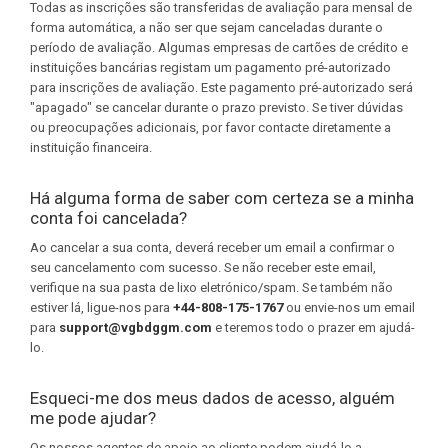
Todas as inscrições são transferidas de avaliação para mensal de
forma automática, a não ser que sejam canceladas durante o
período de avaliação. Algumas empresas de cartões de crédito e
instituições bancárias registam um pagamento pré-autorizado
para inscrições de avaliação. Este pagamento pré-autorizado será
"apagado" se cancelar durante o prazo previsto. Se tiver dúvidas
ou preocupações adicionais, por favor contacte diretamente a
instituição financeira.
Há alguma forma de saber com certeza se a minha
conta foi cancelada?
Ao cancelar a sua conta, deverá receber um email a confirmar o
seu cancelamento com sucesso. Se não receber este email,
verifique na sua pasta de lixo eletrónico/spam. Se também não
estiver lá, ligue-nos para
+44-808-175-1767
ou envie-nos um email
para
support@vgbdggm.com
e teremos todo o prazer em ajudá-
lo.
Esqueci-me dos meus dados de acesso, alguém
me pode ajudar?
Os nossos agentes de apoio ao cliente podem ajudá-lo a